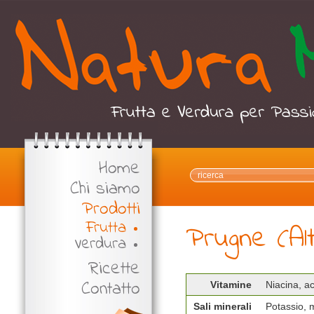
Home
Chi siamo
Prodotti
Frutta
Prugne (Al
Verdura
Ricette
Contatto
Vitamine
Niacina, a
Sali minerali
Potassio, 