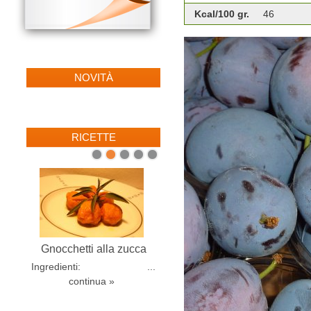
Kcal/100 gr.
46
NOVITÀ
RICETTE
1
2
3
4
5
Gnocchetti alla zucca
Ingredienti: ...
continua »