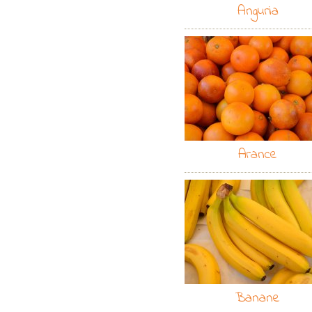
Anguria
Arance
Banane