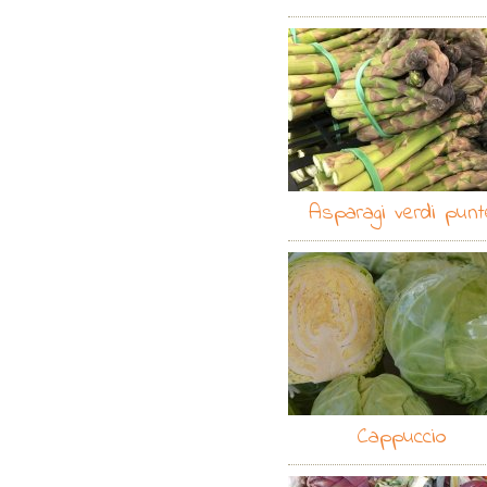
Asparagi verdi punt
Cappuccio