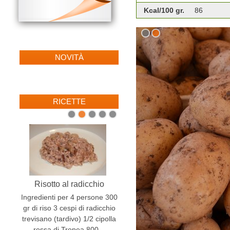
Kcal/100 gr.
86
1
2
NOVITÀ
RICETTE
1
2
3
4
5
Risotto al radicchio
Radicchio al forno
Ingredienti per 4 persone 300
Ingredienti: ...
gr di riso 3 cespi di radicchio
continua »
trevisano (tardivo) 1/2 cipolla
rossa di Tropea 800...