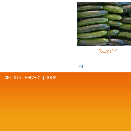
Zucchini
CREDITS
|
PRIVACY
|
COOKIE