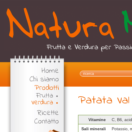
Home
Chi siamo
Prodotti
Frutta
Patata Val 
Verdura
Ricette
Contatto
Vitamine
C, B6, acid
Sali minerali
Potassio, 