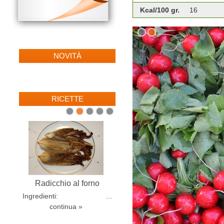
Kcal/100 gr.
16
1
2
NOVITÀ
RICETTE
1
2
3
4
5
Gnocchetti alla zucca
Radicchio al forno
Ingredienti: ...
Ingredienti: ...
continua »
continua »