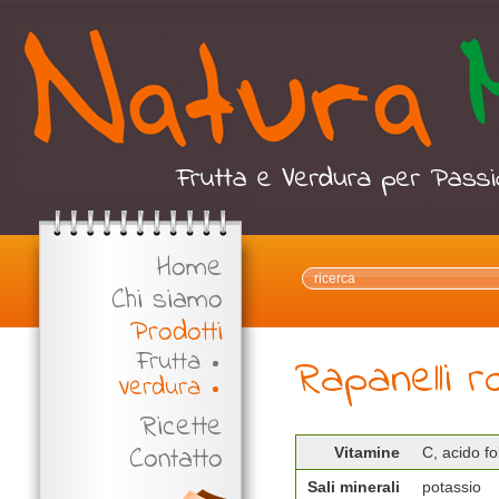
Home
Chi siamo
Prodotti
Frutta
Rapanelli r
Verdura
Ricette
Contatto
Vitamine
C, acido fo
Sali minerali
potassio