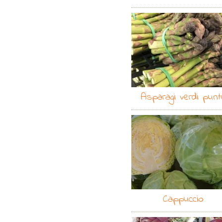
Asparagi verdi punt
Cappuccio