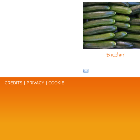
Zucchini
CREDITS
|
PRIVACY
|
COOKIE