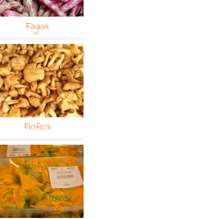
Fagioli
Finferli