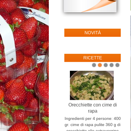
NOVITÀ
RICETTE
1
2
3
4
5
Orecchiette con cime di
Gnocchetti alla zucca
rapa
Ingredienti: ...
Ingredienti per 4 persone: 400
continua »
gr. cime di rapa pulite 360 g di
orecchiette olio extravergine