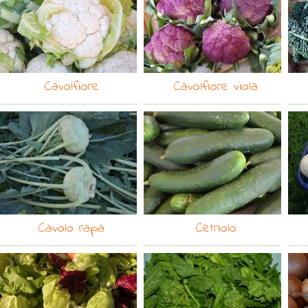
Cavolfiore
Cavolfiore viola
Cavolo rapa
Cetriolo