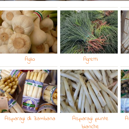
Aglio
Agretti
Asparagi di Zambana
Asparagi punte
A
bianche