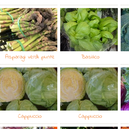
Asparagi verdi punte
Basilico
Cappuccio
Cappuccio