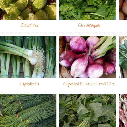
Cicorino
Cimarapa
Cipollotti
Cipollotti rossi mazzo