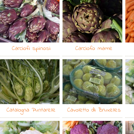
Carciofi spinosi
Carciofo mame
Catalogna Puntarelle
Cavoletto di Bruxelles