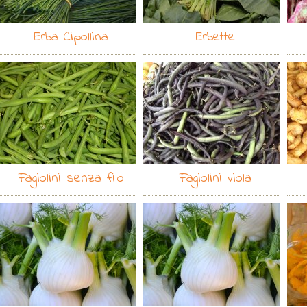
Erba Cipollina
Erbette
Fagiolini senza filo
Fagiolini viola