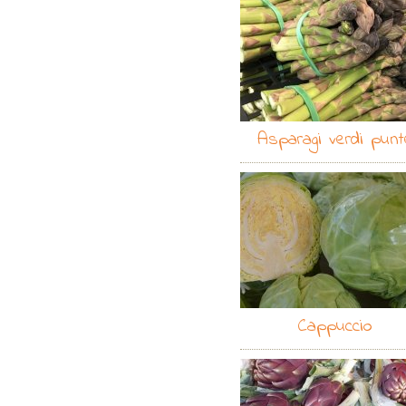
Asparagi verdi punt
Cappuccio