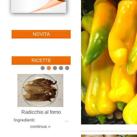
NOVITÀ
RICETTE
1
2
3
4
5
Radicchio al forno
Ingredienti: ...
continua »