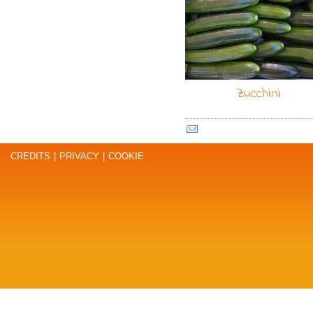
Zucchini
CREDITS
|
PRIVACY
|
COOKIE