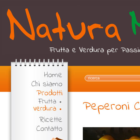
Home
Chi siamo
Prodotti
Frutta
Peperoni Co
Verdura
Ricette
Contatto